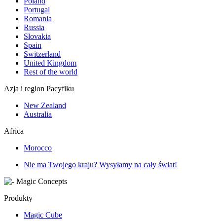
Poland
Portugal
Romania
Russia
Slovakia
Spain
Switzerland
United Kingdom
Rest of the world
Azja i region Pacyfiku
New Zealand
Australia
Africa
Morocco
Nie ma Twojego kraju? Wysyłamy na cały świat!
Produkty
Magic Cube