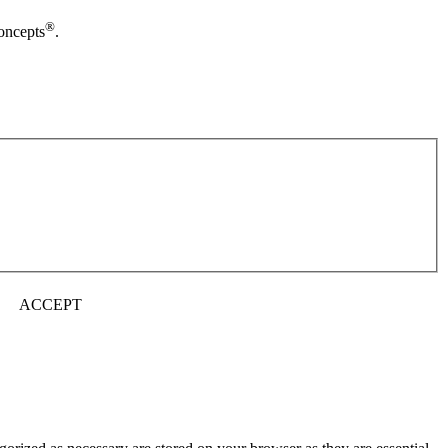
®
oncepts
.
ACCEPT